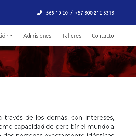
565 10 20
/
+57 300 212 3313
ción
Admisiones
Talleres
Contacto
a través de los demás, con intereses,
 como capacidad de percibir el mundo a
ay dos personas exactamente idénticas